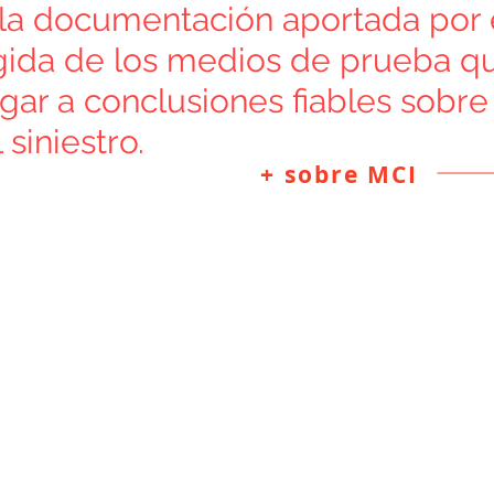
e la documentación aportada por e
ogida de los medios de prueba q
egar a conclusiones fiables sobre 
siniestro.
+ sobre MCI
re saber más?
sita alguna infor
se en contacto c