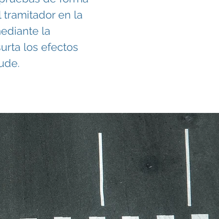
 tramitador en la
ediante la
urta los efectos
ude.