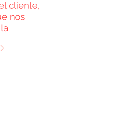
l cliente,
ue nos
la
mación?
on