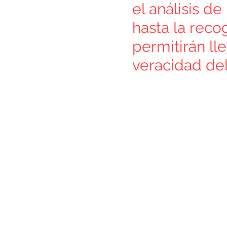
el análisis d
hasta la rec
permitirán ll
veracidad del 
¿Quie
¿Nece
Pónga