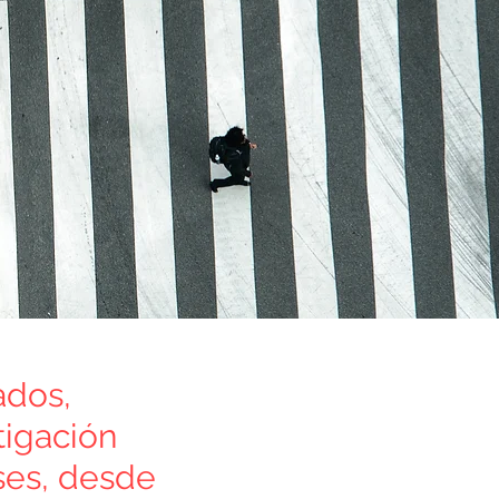
ados,
tigación
ases, desde